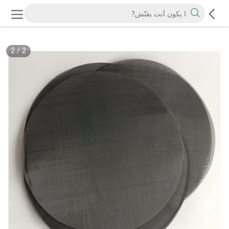
2
/
2