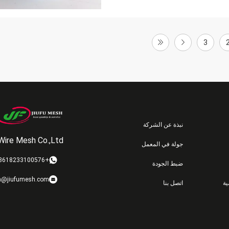
3
نبذة عن الشركة
Wire Mesh Co.,Ltd
جولة في المعمل
+8618233100576
ضبط الجودة
n@jiufumesh.com
ة
اتصل بنا