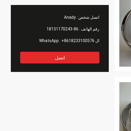
اتصل شخص :
Anady
رقم الهاتف :
86-18131170243
ال WhatsApp :
+8618233100576
اتصل