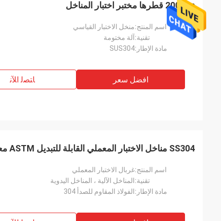
200mm قطرها مختبر اختبار المناخل
اسم المنتج:
منخل الاختبار القياسي
تقنية:
آلة مختومة
مادة الإطار:
SUS304
افضل سعر
ﺎﺘﺼﻟ ﺍﻶﻧ
SS304 مناخل الاختبار المعملي القابلة للتبديل ASTM معيار مرشح الجسيمات
اسم المنتج:
غربال الاختبار المعملي
تقنية:
المناخل الآلية ، المناخل اليدوية
مادة الإطار:
الفولاذ المقاوم للصدأ 304