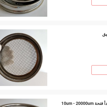
يق
10um - 20