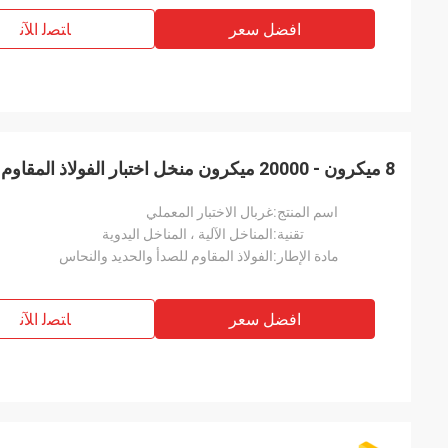
افضل سعر
ﺎﺘﺼﻟ ﺍﻶﻧ
8 ميكرون - 20000 ميكرون منخل اختبار الفولاذ المقاوم للصدأ
اسم المنتج:
غربال الاختبار المعملي
تقنية:
المناخل الآلية ، المناخل اليدوية
مادة الإطار:
الفولاذ المقاوم للصدأ والحديد والنحاس
افضل سعر
ﺎﺘﺼﻟ ﺍﻶﻧ