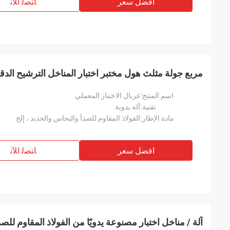
افضل سعر
ﺎﺘﺼﻟ ﺍﻶﻧ
مربع جولة مثلث هول مختبر اختبار المناخل الترشيح الدق
اسم المنتج:
غربال الاختبار المعملي
تقنية:
آلة يدوية
مادة الإطار:
الفولاذ المقاوم للصدأ والنحاس والحديد ، إلخ
افضل سعر
ﺎﺘﺼﻟ ﺍﻶﻧ
آلة / مناخل اختبار مصنوعة يدويًا من الفولاذ المقاوم للصدأ فتحة 000um