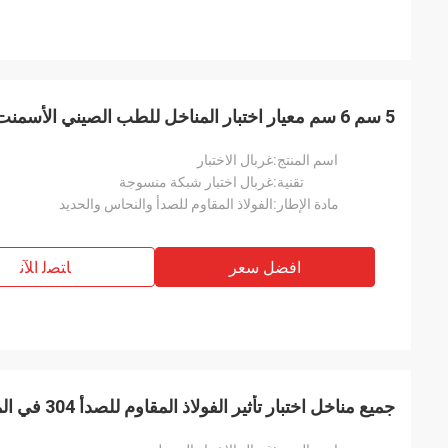
5 سم 6 سم معيار اختبار المناخل للطب الصيني الأسمنت الفحم عينة
اسم المنتج:
غربال الاختبار
تقنية:
غربال اختبار شبكة منسوجة
مادة الإطار:
الفولاذ المقاوم للصدأ والنحاس والحديد
افضل سعر
ﺎﺘﺼﻟ ﺍﻶﻧ
جميع مناخل اختبار تأثير الفولاذ المقاوم للصدأ 304 في المختبر 60 مم بكفاءة عالية