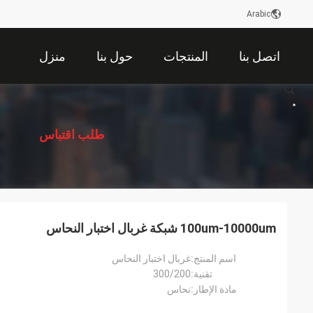
Arabic
اتصل بنا
المنتجات
حول بنا
منزل
描
述
طلب اقتباس
100um-10000um شبكة غربال اختبار النحاس
اسم المنتج:
غربال اختبار النحاس
تقنية:
300/200
مادة الإطار:
نحاس