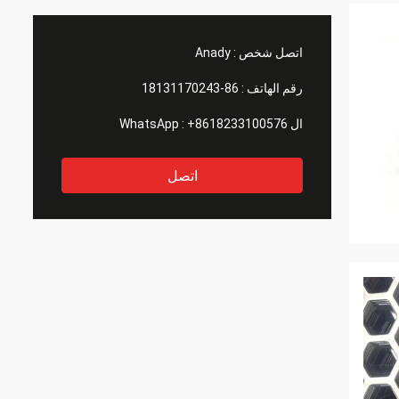
اتصل شخص :
Anady
رقم الهاتف :
86-18131170243
ال WhatsApp :
+8618233100576
اتصل