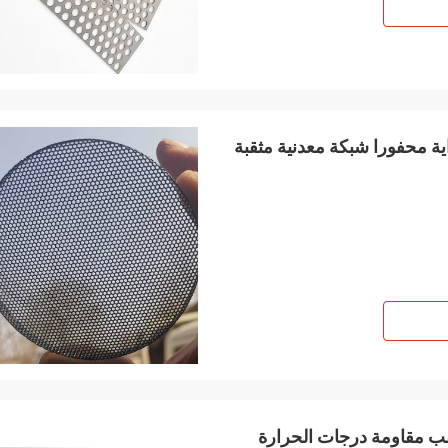
 الشواية محفورا شبكة معدنية مثقبة
 Demister 15 سم شكل ثقب مقاومة درجات الحرارة