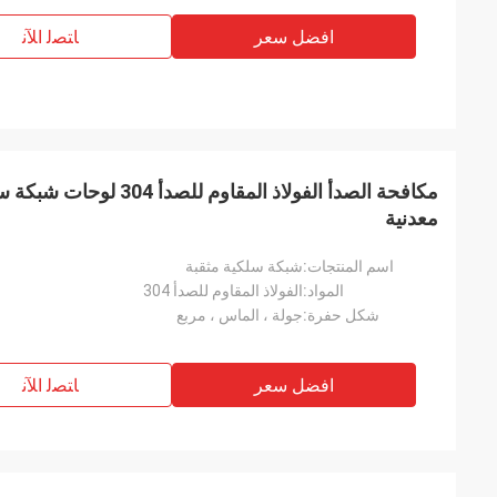
افضل سعر
ﺎﺘﺼﻟ ﺍﻶﻧ
معدنية
اسم المنتجات:
شبكة سلكية مثقبة
المواد:
الفولاذ المقاوم للصدأ 304
شكل حفرة:
جولة ، الماس ، مربع
افضل سعر
ﺎﺘﺼﻟ ﺍﻶﻧ