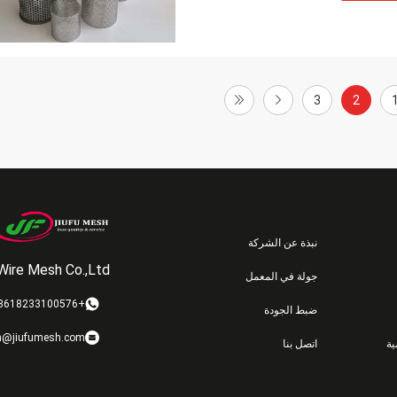
3
2
نبذة عن الشركة
Wire Mesh Co.,Ltd
جولة في المعمل
+8618233100576
ضبط الجودة
n@jiufumesh.com
ة
اتصل بنا