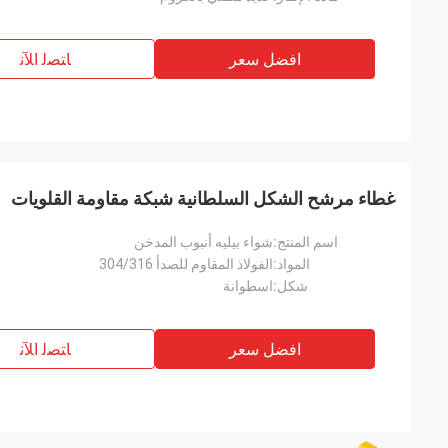
افضل سعر
ﺎﺘﺼﻟ ﺍﻶﻧ
غطاء مرشح الشكل السلطانية شبكة مقاومة القلويات
اسم المنتج:
شواء بيليه أنبوب المدخن
المواد:
الفولاذ المقاوم للصدأ 304/316
شكل:
اسطوانة
افضل سعر
ﺎﺘﺼﻟ ﺍﻶﻧ