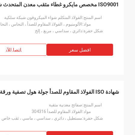
ISO9001 مخصص مايكرو غطاء مثقب معدن المتحدث شبكة شواء غير قابل للصدأ
اسم المنتج:
الفولاذ المتكلم شواء الميكروفون شبكة سلكية
مواد:
الألومنيوم ، الفولاذ المقاوم للصدأ ، النحاس ، النح
شكل حفرة:
دائري ، سداسي ، مربع ، إلخ
افضل سعر
ﺎﺘﺼﻟ ﺍﻶﻧ
شهادة ISO الفولاذ المقاوم للصدأ جولة هول تصفية ورقة معدنية مثقبة 0.5 مم -7 مم
اسم المنتج:
صفائح معدنية مثقبة
مواد:
الفولاذ المقاوم للصدأ 304316
شكل حفرة:
مستطيل ، دائري ، سداسي ، ماسي ، ثقب خاص