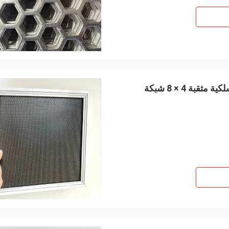
مكافحة الصدأ الفولاذ المقاوم للصدأ 304 لوحات شبكة سلكية مثقبة 4 × 8 شبكة