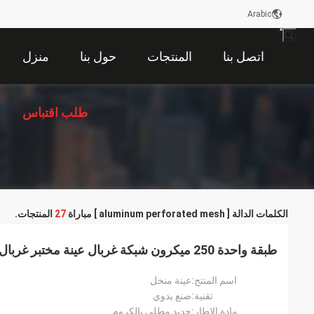
Arabic
اتصل بنا
المنتجات
حول بنا
منزل
طلب اقتباس
الكلمات الدالة [ aluminum perforated mesh ] مباراة
27
المنتجات.
طبقة واحدة 250 ميكرون شبكة غربال عينة مختبر غربال مصنوع يدويًا
اسم المنتج:
عينة منخل
تقنية:
صنع يدوي
مادة الإطار:
حديد مطلي بالكروم