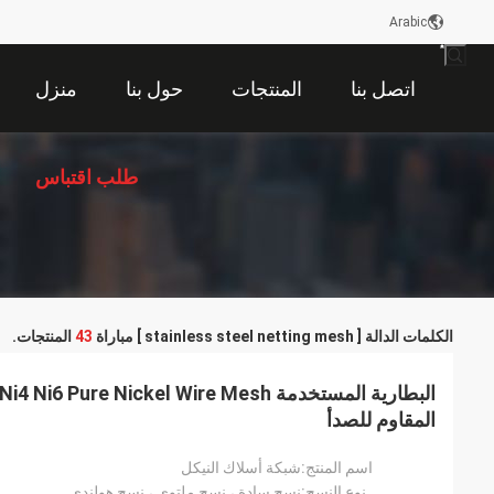
Arabic
اتصل بنا
المنتجات
حول بنا
منزل
طلب اقتباس
الكلمات الدالة [ stainless steel netting mesh ] مباراة
43
المنتجات.
المقاوم للصدأ
اسم المنتج:
شبكة أسلاك النيكل
نوع النسج:
نسج سادة ، نسج ملتوي ، نسج هولندي