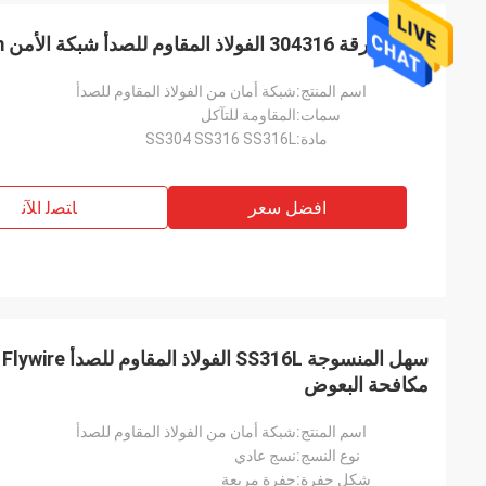
ضد السرقة 304316 الفولاذ المقاوم للصدأ شبكة الأمن 0.58mm دليل على التآكل
اسم المنتج:
شبكة أمان من الفولاذ المقاوم للصدأ
سمات:
المقاومة للتآكل
مادة:
SS304 SS316 SS316L
افضل سعر
ﺎﺘﺼﻟ ﺍﻶﻧ
مكافحة البعوض
اسم المنتج:
شبكة أمان من الفولاذ المقاوم للصدأ
نوع النسج:
نسج عادي
شكل حفرة:
حفرة مربعة