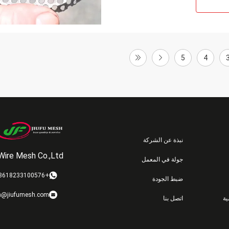
5
4
نبذة عن الشركة
Wire Mesh Co.,Ltd
جولة في المعمل
+8618233100576
ضبط الجودة
n@jiufumesh.com
ة
اتصل بنا