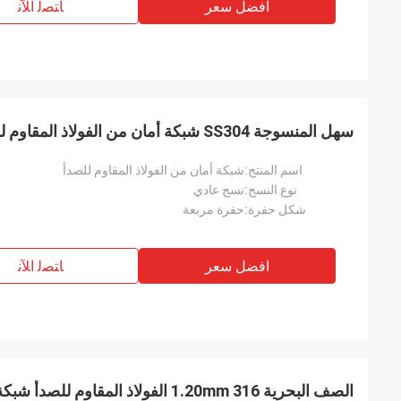
افضل سعر
ﺎﺘﺼﻟ ﺍﻶﻧ
سهل المنسوجة SS304 شبكة أمان من الفولاذ المقاوم للصدأ 10 × 10 شبكة سلكية
اسم المنتج:
شبكة أمان من الفولاذ المقاوم للصدأ
نوع النسج:
نسج عادي
شكل حفرة:
حفرة مربعة
افضل سعر
ﺎﺘﺼﻟ ﺍﻶﻧ
الصف البحرية 1.20mm 316 الفولاذ المقاوم للصدأ شبكة الأمن المضادة للتدمير