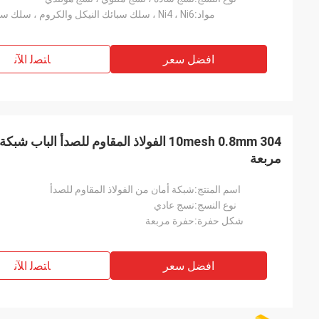
مواد:
Ni4 ، Ni6 ، سلك سبائك النيكل والكروم ، سلك سبائك النيكل والنحاس
افضل سعر
ﺎﺘﺼﻟ ﺍﻶﻧ
10mesh 0.8mm 304 الفولاذ المقاوم للصدأ ا
مربعة
اسم المنتج:
شبكة أمان من الفولاذ المقاوم للصدأ
نوع النسج:
نسج عادي
شكل حفرة:
حفرة مربعة
افضل سعر
ﺎﺘﺼﻟ ﺍﻶﻧ