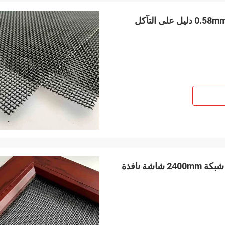
سهل المنسوجة SS316L الفولاذ المقاوم للصدأ Flywire شبكة 2400mm شاشة نافذة