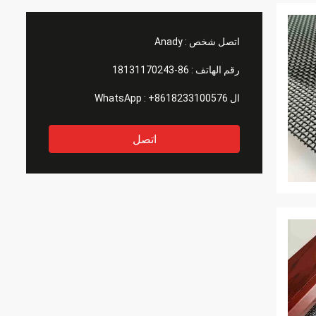
اتصل شخص :
Anady
رقم الهاتف :
86-18131170243
ال WhatsApp :
+8618233100576
اتصل