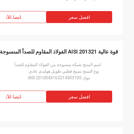
افضل سعر
ﺎﺘﺼﻟ ﺍﻶﻧ
قوة عالية AISI 201321 الفولاذ المقاوم للصدأ المنسوجة شبكة مقاومة القلويات
اسم المنتج:
شبكة منسوجة من الفولاذ المقاوم للصدأ
نوع النسج:
نسيج قطني طويل هولندي عادي
مواد:
AISI 201304316321430310S
افضل سعر
ﺎﺘﺼﻟ ﺍﻶﻧ