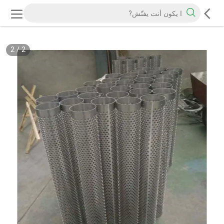
2
/
2