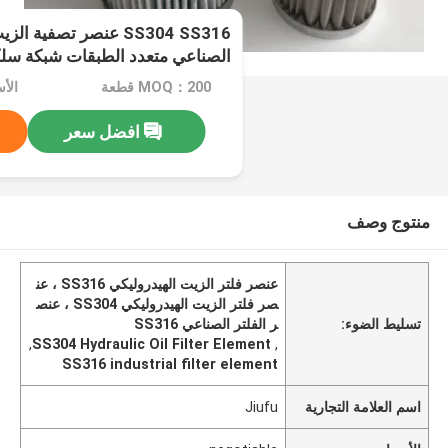
SS304 SS316 عنصر تصفية 
الصناعي متعدد الطبقات شبكة سلك
MOQ：200 قطعة
الأسعا
افضل سعر
منتوج وصف
عنصر فلتر الزيت الهيدروليكي SS316 ، عن
صر فلتر الزيت الهيدروليكي SS304 ، عنص
تسليط الضوء:
ر الفلتر الصناعي SS316
,
SS304 Hydraulic Oil Filter Element
,
SS316 industrial filter element
اسم العلامة التجارية
Jiufu