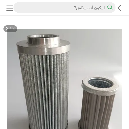
2
/
2