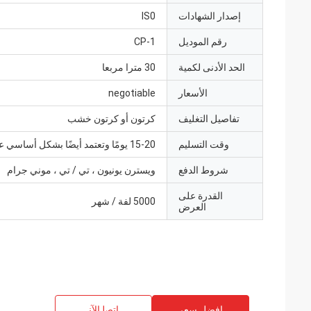
إصدار الشهادات
IS0
رقم الموديل
CP-1
الحد الأدنى لكمية
30 مترا مربعا
الأسعار
negotiable
تفاصيل التغليف
كرتون أو كرتون خشب
وقت التسليم
15-20 يومًا وتعتمد أيضًا بشكل أساسي على الكمية
شروط الدفع
ويسترن يونيون ، تي / تي ، موني جرام
القدرة على
5000 لفة / شهر
العرض
افضل سعر
ﺎﺘﺼﻟ ﺍﻶﻧ