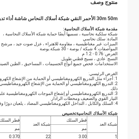
منتوج وصف
30m 50m الأحمر النقي شبكة أسلاك النحاس شاشة أداء تدريع جيد
مقدمة شبكة الأسلاك النحاسية:
شبكة سلكية نحاسية ، نسميها أيضًا حماية شبكة الأسلاك النحاسية ،
المادة: سلك نحاسي
الميزات: غير مغناطيسية ، مقاومة للاهتراء ، عزل صوت جيد ، مرشح 
المواصفات: 4 شبكة / بوصة - 30 شبكة.بوصة
العرض: 0.76 - 1.2 م
النسج: عادي ، نسيج قطني طويل.
الاستخدامات: فحص جميع أنواع الجسيمات ، المساحيق ، الطين الصيني
الغرض الرئيسي:
1: أجزاء مثل التدريع الكهرومغناطيسي أو الحماية من الإشعاع الكهرومغناطيسي التي تتطلب نقل الضوء ؛مثل تدريع نافذة العرض لطاولة العدادات.
2: التدريع الكهرومغناطيسي أو الحماية من الإشعاع الكهرومغناطيسي و
ذلك.
3: التدريع الكهرومغناطيسي أو إشعاع الموجات الكهرومغناطيسية ع
التيار القوي والضعيف ومحطات الرادار.
4: السلك والكابل ، التداخل الكهرومغناطيسي المضاد ، يلعبان دورًا وقائيًا في التدريع الكهرومغناطيسي.
شبكة الأسلاك النحاسية
تخصيص
قطر السلك
قطر السلك
شبكة العد
شبكة العد
مم
مم
0.370
22
3.00
1