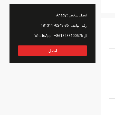
اتصل شخص :
Anady
رقم الهاتف :
86-18131170243
ال WhatsApp :
+8618233100576
اتصل