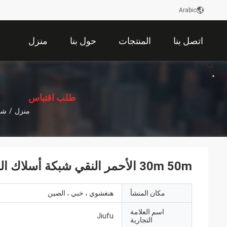
Arabic
اتصل بنا
المنتجات
حول بنا
منزل
描
述
طلب اقتباس
منزل
/
شبك
30m 50m الأحمر النقي شبكة أسلاك النحاس شاشة أداء تدريع جيد
مكان المنشأ
هنغشوي ، خبي ، الصين
اسم العلامة
Jiufu
التجارية