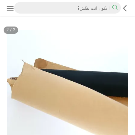
2
/
2