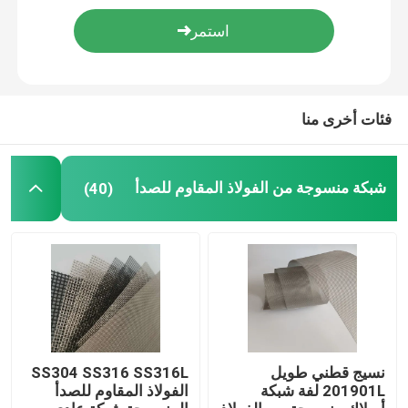
شبكة demister
شبكة سلكية مجعد
فئات أخرى منا
شبكة منسوجة من الفولاذ المقاوم للصدأ
(40)
نسيج قطني طويل
SS304 SS316 SS316L
201901L لفة شبكة
الفولاذ المقاوم للصدأ