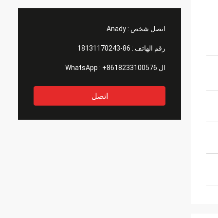
اتصل شخص :
Anady
رقم الهاتف :
86-18131170243
ال WhatsApp :
+8618233100576
اتصل