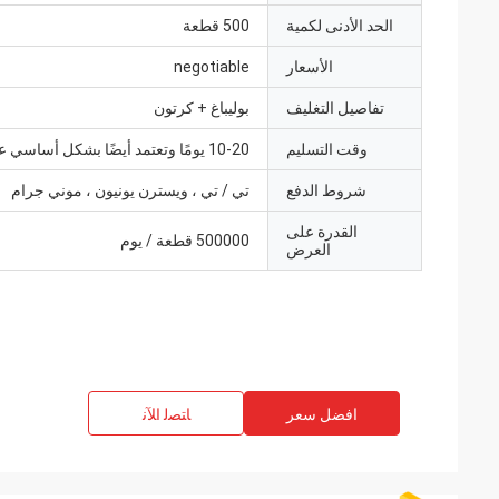
الحد الأدنى لكمية
500 قطعة
الأسعار
negotiable
تفاصيل التغليف
بوليباغ + كرتون
وقت التسليم
10-20 يومًا وتعتمد أيضًا بشكل أساسي على الكمية
شروط الدفع
تي / تي ، ويسترن يونيون ، موني جرام
القدرة على
500000 قطعة / يوم
العرض
افضل سعر
ﺎﺘﺼﻟ ﺍﻶﻧ