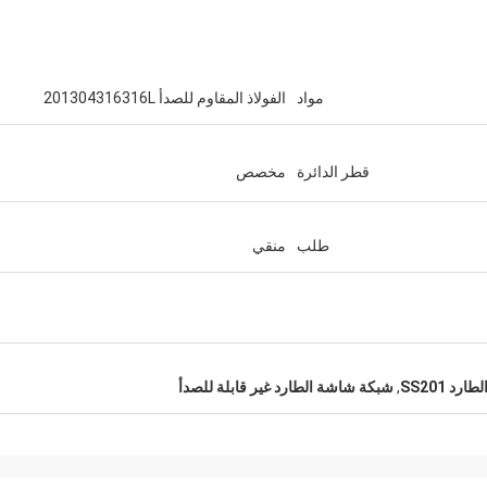
مواد
الفولاذ المقاوم للصدأ 201304316316L
قطر الدائرة
مخصص
طلب
منقي
د SS201
,
شبكة شاشة الطارد غير قابلة للصدأ