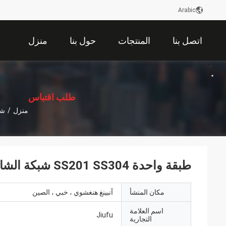
Arabic
اتصل بنا
المنتجات
حول بنا
منزل
描
述
طلب اقتباس
منزل
/
شب
طبقة واحدة SS201 SS304 شبكة الشاشة الطارد مع إطار غير الصدأ
مكان المنشأ
آنبينغ هنغشوي ، خبي ، الصين
اسم العلامة
Jiufu
التجارية